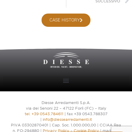
SUCCESSIVO
CASE HISTORY
Diesse Arredamenti S.p.A.
via dei Senoni 22 – 47122 Forlì (FC) – Italy
tel. +39 0543.784611
| fax +39 0543.788307
|
info@diessearredamenti.it
PIVA 03302870401 | Cap. Soc. 1.000.000,00 | CCIAA Rea
n. FO-294880 |
Privacy Policy
–
Cookie Policy
| made by